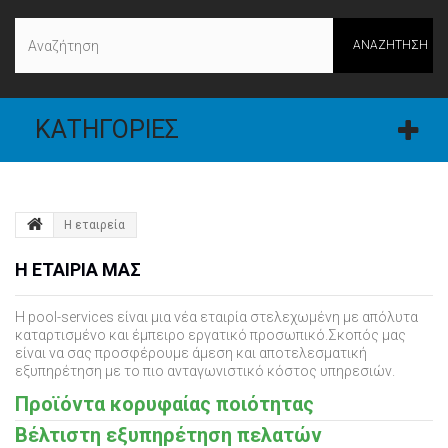
ΑΝΑΖΉΤΗΣΗ
ΚΑΤΗΓΟΡΊΕΣ
Η εταιρεία
Η ΕΤΑΙΡΙΑ ΜΑΣ
Η pool-services είναι μια νέα εταιρία στελεχωμένη με απόλυτα
καταρτισμένο και έμπειρο εργατικό προσωπικό.Σκοπός μας
είναι να σας προσφέρουμε άμεση και αποτελεσματική
εξυπηρέτηση με το πιο ανταγωνιστικό κόστος υπηρεσιών.
Προϊόντα κορυφαίας ποιότητας
Βέλτιστη εξυπηρέτηση πελατών