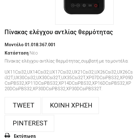
Πίνακας ελέγχου αντλίας θερμότητας
Μοντέλο
01.018.367.001
Κατάσταση
Νέο
Πίνακας ελέγχου αντλίας θερμότητας,συμβατή με τα μοντέλα:
UX11Csi32,UX14Csi32,UX17Csi32,UX21Csi32,UX26Csi32,UX26Cs
i32T,UX30Csi32,UX30Csi32T,UX35Csi32T,XP07DCsiPBS32,XP09D
CsiPBS32,XP11DCsiPBS32,XP14DCsiPBS32,XP16DCsiPBS32,XP
20DCsiPBS32,XP30DCsiPBS32,XP30DCsiPBS32T.
TWEET
ΚΟΙΝΉ ΧΡΉΣΗ
PINTEREST
Εκτύπωση