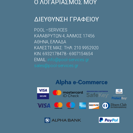
Ο ΛΟΓΑΡΙΑΣΜΌΣ ΜΟΥ
ΔΙΕΎΘΥΝΣΗ ΓΡΑΦΕΊΟΥ
POOL –SERVICES
ΚΑΛΑΒΡYΤΩΝ 4, ΆΛΙΜΟΣ 17456
ΑΘΗΝΑ, ΕΛΛΑΔΑ
ΚΑΛΕΣΤΕ ΜΑΣ: TΗΛ: 210 9952920
ΚΙΝ: 6932178478 - 6907154654
EMAIL:
info@pool-services.gr
sales@pool-services.gr