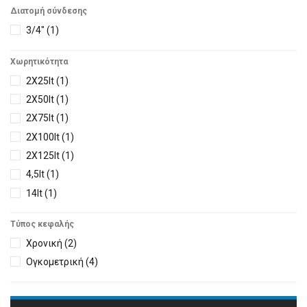
Διατομή σύνδεσης
3/4"
(1)
Xωρητικότητα
2X25lt
(1)
2X50lt
(1)
2X75lt
(1)
2X100lt
(1)
2X125lt
(1)
4,5lt
(1)
14lt
(1)
15lt
(1)
Τύπος κεφαλής
18lt
(1)
Χρονική
(2)
25lt
(5)
Ογκομετρική
(4)
30lt
(1)
50lt
(3)
70lt
(2)