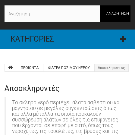
ΑΝΑΖΉΤΗΣΗ
ΚΑΤΗΓΟΡΊΕΣ
ΠΡΟΙΟΝΤΑ
ΦΙΛΤΡΑ ΠΟΣΙΜΟΥ ΝΕΡΟΥ
Αποσκληρυντές
Αποσκληρυντές
Το σκληρό νερό περιέχει άλατα ασβεστίου και
μαγνησίου σε μεγάλες συγκεντρώσεις όπως
και άλλα μέταλλα τα οποία προκαλούν
συσσώρευση αλάτων σε όλες τις επιφάνειες
που έρχονται σε επαφή με αυτό, όπως τους
νεροχύτες, τις τουαλέτες, τις βρύσες και τις