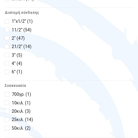
5,5m3/h
(4)
Διατομή σύνδεσης
5,7m3/h
(1)
1''x1/2''
(1)
6,12m3/h
(1)
11/2"
(54)
6m3/h
(34)
2"
(47)
6,5m3/h
(2)
21/2''
(14)
7,8m3/h
(2)
3''
(5)
7m3/h
(4)
4''
(4)
8m3/h
(28)
6’’
(1)
8,5m3/h
(2)
8’’
(1)
9m3/h
(27)
Συσκευασία
Φ50
(7)
9,5m3/h
(8)
700γρ.
(1)
Φ63
(6)
10m3/h
(34)
10κιλ.
(1)
Φ75
(2)
10,8m3/h
(2)
20κιλ.
(3)
Φ90
(7)
10,5m3/h
(2)
25κιλ.
(14)
Φ110
(2)
11m3/h
(8)
50κιλ.
(2)
Φ125
(2)
11,3m3/h
(1)