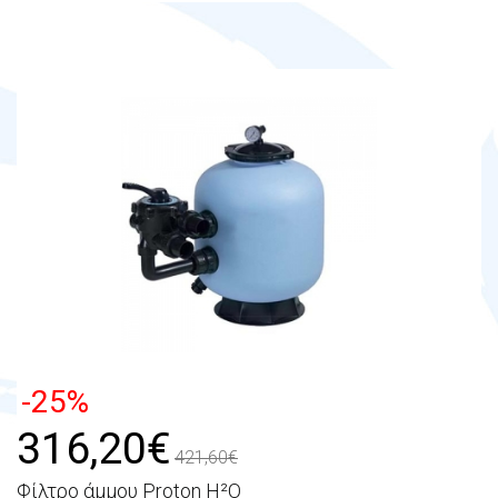
-25%
316,20€
421,60€
Φίλτρο άμμου Proton H²O