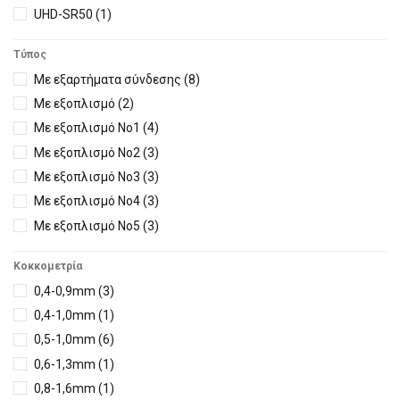
22,9m3/h
(4)
UHD-SR50
(1)
22,5m3/h
(2)
UHD-SR70
(1)
23m3/h
(1)
Τύπος
UHD-SR100
(1)
25m3/h
(20)
Με εξαρτήματα σύνδεσης
(8)
UHD-SR135
(1)
24m3/h
(7)
Με εξοπλισμό
(2)
UHD-SR137
(1)
26m3/h
(2)
Με εξοπλισμό Νο1
(4)
SPAQUIP 2075
(1)
27m3/h
(6)
Με εξοπλισμό Νο2
(3)
SPAQUIP 2100
(1)
27,2m3/h
(3)
Με εξοπλισμό Νο3
(3)
SPAQUIP 2150
(1)
30m3/h
(24)
Με εξοπλισμό Νο4
(3)
31,5m3/h
(6)
Με εξοπλισμό Νο5
(3)
32m3/h
(23)
Με εξοπλισμό Νο6
(2)
Κοκκομετρία
33m3/h
(5)
Με εξοπλισμό Νο7
(2)
0,4-0,9mm
(3)
33,4m3/h
(2)
Με εξοπλισμό Νο8
(2)
0,4-1,0mm
(1)
35m3/h
(9)
Με εξοπλισμό Νο9
(1)
0,5-1,0mm
(6)
36m3/h
(1)
Με εξοπλισμό Νο10
(1)
0,6-1,3mm
(1)
34m3/h
(6)
Με εξοπλισμό Νο11
(1)
0,8-1,6mm
(1)
38m3/h
(4)
Με εξοπλισμό Νο12
(1)