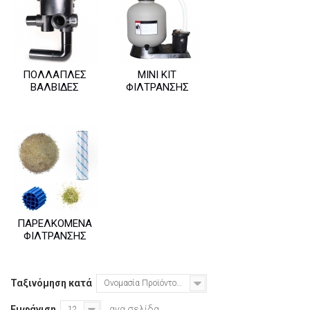
ΠΟΛΛΑΠΛΈΣ
ΜΊΝΙ ΚΙΤ
ΒΑΛΒΊΔΕΣ
ΦΊΛΤΡΑΝΣΗΣ
ΠΑΡΕΛΚΌΜΕΝΑ
ΦΊΛΤΡΑΝΣΗΣ
Ταξινόμηση κατά
Ονομασία Προϊόντος: Α έως το Ω
Εμφάνιση
ανα σελίδα
12