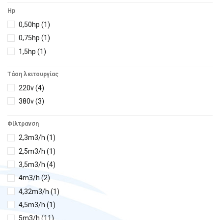
Hayward
(20)
Hp
H²Ο
(2)
0,50hp
(1)
IML
(29)
0,75hp
(1)
Kripsol
(16)
1,5hp
(1)
Midas
(3)
Pentair
(6)
Τάση λειτουργίας
Peraqua
(3)
220v
(4)
Pleatco
(1)
380v
(3)
Poolstyle
(2)
Φίλτρανση
Praher
(4)
2,3m3/h
(1)
TP
(6)
2,5m3/h
(1)
Waterway
(2)
3,5m3/h
(4)
4m3/h
(2)
4,32m3/h
(1)
4,5m3/h
(1)
5m3/h
(11)