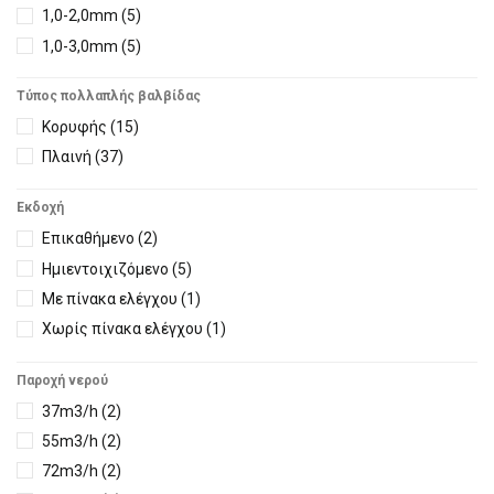
1,0-2,0mm
(5)
39,7m3/h
(1)
Με εξοπλισμό Νο13
(1)
1,0-3,0mm
(5)
43m3/h
(9)
Με ρακόρ
(1)
1,3-4,0mm
(1)
40m3/h
(8)
Χωρίς εξαρτήματα σύνδεσης
(9)
Τύπος πολλαπλής βαλβίδας
2,0-5,0mm
(1)
44m3/h
(1)
Χωρίς εξοπλισμό
(12)
Κορυφής
(15)
3,0-5,0mm
(1)
45m3/h
(8)
Χωρίς ρακόρ
(1)
Πλαινή
(37)
3,0-7,0mm
(2)
46m3/h
(7)
56m3/h
(6)
Εκδοχή
50m3/h
(5)
Επικαθήμενο
(2)
57m3/h
(1)
Ημιεντοιχιζόμενο
(5)
61m3/h
(3)
Με πίνακα ελέγχου
(1)
60m3/h
(3)
Χωρίς πίνακα ελέγχου
(1)
76m3/h
(7)
62m3/h
(5)
Παροχή νερού
77m3/h
(2)
37m3/h
(2)
80m3/h
(4)
55m3/h
(2)
87m3/h
(3)
72m3/h
(2)