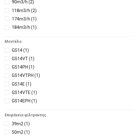
94m3/h
(7)
90m3/h
(2)
101m3/h
(7)
118m3/h
(2)
100m3/h
(5)
174m3/h
(1)
114m3/h
(5)
184m3/h
(1)
125m3/h
(7)
233m3/h
(2)
Μοντέλο
130m3/h
(5)
GS14
(1)
140m3/h
(3)
GS14VΤ
(1)
150m3/h
(5)
GS14PH
(1)
152m3/h
(5)
GS14VTPH
(1)
175m3/h
(5)
GS14E
(1)
157m3/h
(5)
GS14VTE
(1)
212m3/h
(5)
GS14EPH
(1)
200m3/h
(5)
GS14VTEPH
(1)
225m3/h
(1)
Επιφάνεια φίλτρανσης
FB12PCLEDBB
(1)
282m3/h
(4)
39m2
(1)
FB12PCVTLEDB/53
(1)
50m2
(1)
MX18C00LEDB/B
(1)