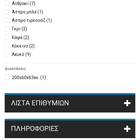
Ανθρακί
(7)
Άσπρο μπλέ
(1)
Άσπρο τιρκουάζ
(1)
Γκρι
(2)
Καφέ
(2)
Κόκκινο
(2)
Λευκό
(9)
Λευκό μπεζ
(3)
Διαστάσεις
Μάυρο
(6)
200x60x63εκ.
(1)
Μπεζ
(2)
Μπλέ
(1)
Dove grey
(1)
ΛΊΣΤΑ ΕΠΙΘΥΜΙΏΝ
Πράσινο
(2)
Πορτοκαλί
(2)
Pink
(2)
ΠΛΗΡΟΦΟΡΙΕΣ
Taupe
(2)