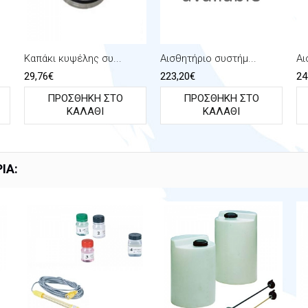
Καπάκι κυψέλης συ...
Αισθητήριο συστήμ...
Αι
29,76€
223,20€
24
ΠΡΟΣΘΉΚΗ ΣΤΟ
ΠΡΟΣΘΉΚΗ ΣΤΟ
ΚΑΛΆΘΙ
ΚΑΛΆΘΙ
ΊΑ: