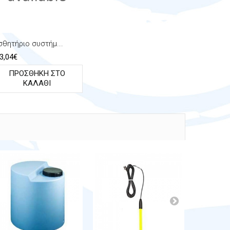
σθητήριο συστήμ...
3,04€
ΠΡΟΣΘΉΚΗ ΣΤΟ
ΚΑΛΆΘΙ