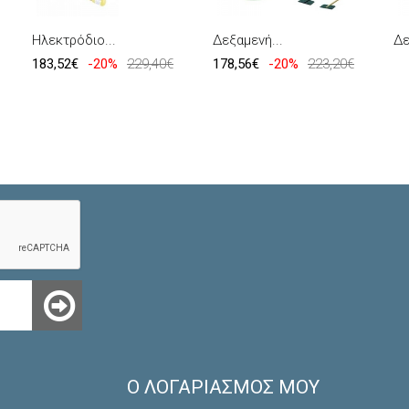
Ηλεκτρόδιο...
Δεξαμενή...
Δε
183,52€
-20%
229,40€
178,56€
-20%
223,20€
Ο ΛΟΓΑΡΙΑΣΜΌΣ ΜΟΥ