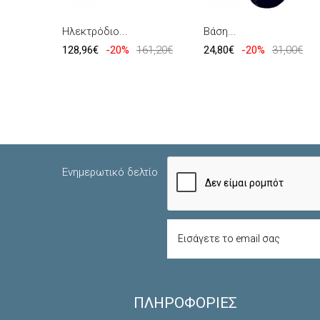
Ηλεκτρόδιο...
Βάση...
128,96€
-20%
161,20€
24,80€
-20%
31,00€
Ενημερωτικό δελτίο
ΠΛΗΡΟΦΟΡΊΕΣ