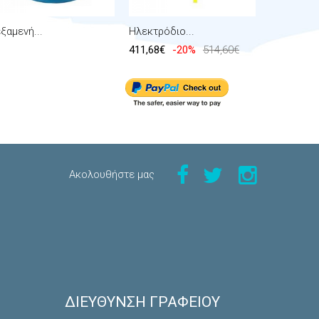
ξαμενή...
Ηλεκτρόδιο...
Ηλεκτρόδι
411,68€
-20%
514,60€
292,64€
Aκολουθήστε μας
ΔΙΕΎΘΥΝΣΗ ΓΡΑΦΕΊΟΥ