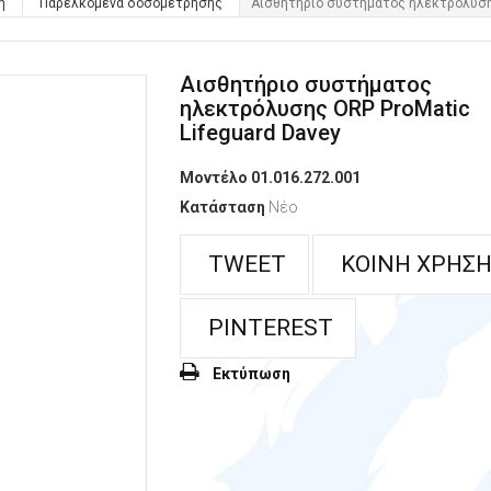
η
Παρελκόμενα δοσομέτρησης
Αισθητήριο συστήματος ηλεκτρόλυσης
Αισθητήριο συστήματος
ηλεκτρόλυσης ORP ProMatic
Lifeguard Davey
Μοντέλο
01.016.272.001
Κατάσταση
Νέο
TWEET
ΚΟΙΝΉ ΧΡΉΣ
PINTEREST
Εκτύπωση