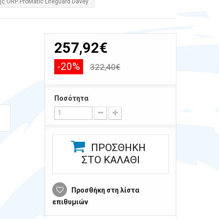
 ORP ProMatic Lifeguard Davey
257,92€
-20%
322,40€
Ποσότητα
Η
ΠΡΟΣΘΉΚΗ
ΣΤΟ ΚΑΛΆΘΙ
Προσθήκη στη λίστα
επιθυμιών