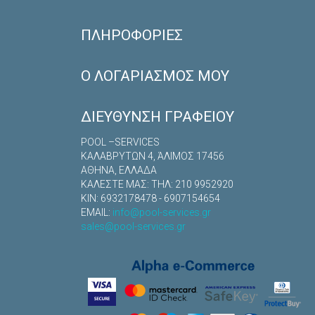
ΠΛΗΡΟΦΟΡΊΕΣ
Ο ΛΟΓΑΡΙΑΣΜΌΣ ΜΟΥ
ΔΙΕΎΘΥΝΣΗ ΓΡΑΦΕΊΟΥ
POOL –SERVICES
ΚΑΛΑΒΡYΤΩΝ 4, ΆΛΙΜΟΣ 17456
ΑΘΗΝΑ, ΕΛΛΑΔΑ
ΚΑΛΕΣΤΕ ΜΑΣ: TΗΛ: 210 9952920
ΚΙΝ: 6932178478 - 6907154654
EMAIL:
info@pool-services.gr
sales@pool-services.gr