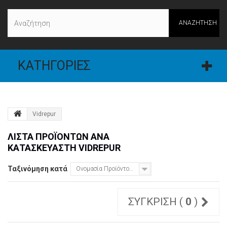
ΑΝΑΖΉΤΗΣΗ
ΚΑΤΗΓΟΡΊΕΣ
Vidrepur
ΛΊΣΤΑ ΠΡΟΪΌΝΤΩΝ ΑΝΆ
ΚΑΤΑΣΚΕΥΑΣΤΉ VIDREPUR
Ταξινόμηση κατά
Ονομασία Προϊόντος: Α έως το Ω
ΣΎΓΚΡΙΣΗ (
0
)