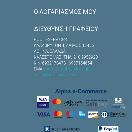
Ο ΛΟΓΑΡΙΑΣΜΌΣ ΜΟΥ
ΔΙΕΎΘΥΝΣΗ ΓΡΑΦΕΊΟΥ
POOL –SERVICES
ΚΑΛΑΒΡYΤΩΝ 4, ΆΛΙΜΟΣ 17456
ΑΘΗΝΑ, ΕΛΛΑΔΑ
ΚΑΛΕΣΤΕ ΜΑΣ: TΗΛ: 210 9952920
ΚΙΝ: 6932178478 - 6907154654
EMAIL:
info@pool-services.gr
sales@pool-services.gr