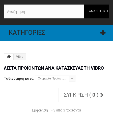
ΑΝΑΖΉΤΗΣΗ
ΚΑΤΗΓΟΡΊΕΣ
Vibro
ΛΊΣΤΑ ΠΡΟΪΌΝΤΩΝ ΑΝΆ ΚΑΤΑΣΚΕΥΑΣΤΉ VIBRO
Ταξινόμηση κατά
Ονομασία Προϊόντος: Α έως το Ω
ΣΎΓΚΡΙΣΗ (
0
)
Εμφάνιση 1 - 3 από 3 προϊόντα