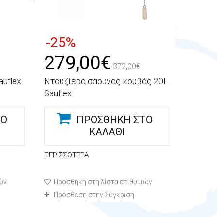
-25%
279,00€
372,00€
auflex
Ντουζίερα σάουνας κουβάς 20L
Sauflex
ΤΟ
ΠΡΟΣΘΉΚΗ ΣΤΟ
ΚΑΛΆΘΙ
ΠΕΡΙΣΣΌΤΕΡΑ
ών
Προσθήκη στη λίστα επιθυμιών
Πρόσθεση στην Σύγκριση