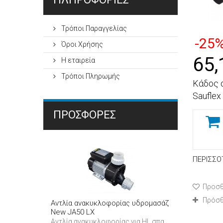
Τρόποι Παραγγελίας
-25
Όροι Χρήσης
65,
Η εταιρεία
Τρόποι Πληρωμής
Κάδος 
Sauflex
ΠΡΟΣΦΟΡΈΣ
ΠΕΡΙΣΣΌ
Προσθ
Πρόσθ
Αντλία ανακυκλοφορίας υδρομασάζ
New JA50 LX
Αντλία ανακυκλοφορίας για HL σπα,...