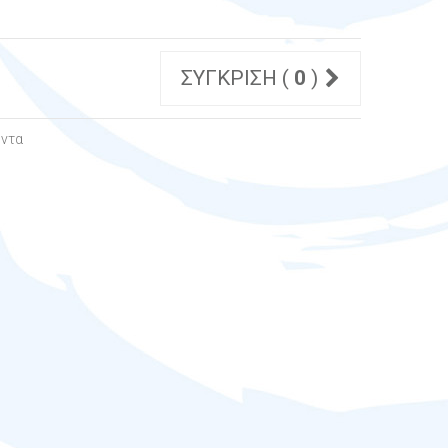
ΣΎΓΚΡΙΣΗ (
0
)
όντα