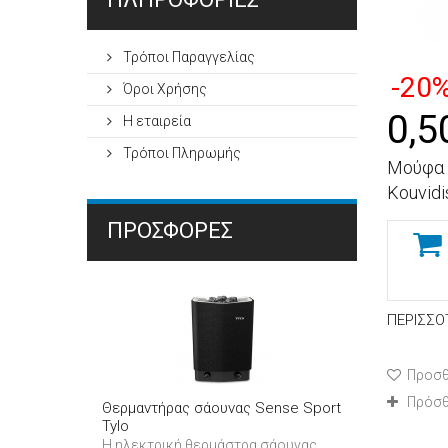
Τρόποι Παραγγελίας
-20
Όροι Χρήσης
0,5
Η εταιρεία
Τρόποι Πληρωμής
Μούφα 
Kouvidi
ΠΡΟΣΦΟΡΈΣ
ΠΕΡΙΣΣΌ
Προσθ
Πρόσθ
Θερμαντήρας σάουνας Sense Sport
Tylo
Η ηλεκτρική θερμάστρα σάουνας