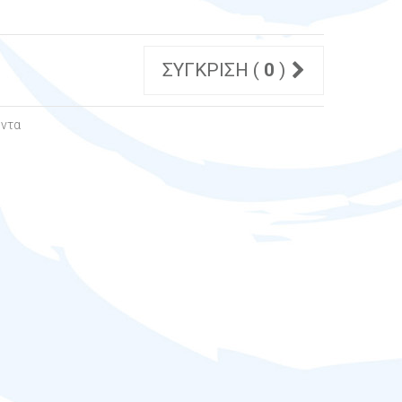
ΣΎΓΚΡΙΣΗ (
0
)
όντα