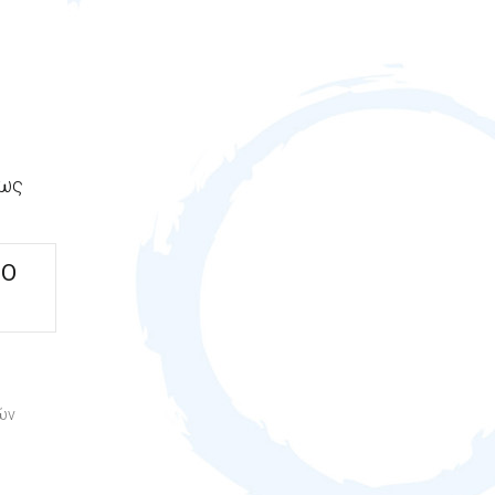
έως
ΤΟ
ών