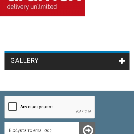
21kw
(5)
22kw
(2)
22,3kw
(1)
22,5kw
(1)
22,7kw
(3)
23kw
(1)
24kw
(5)
GALLERY
25kw
(5)
26kw
(4)
28kw
(4)
30kw
(12)
31kw
(3)
32kw
(1)
33kw
(1)
35kw
(6)
36kw
(4)