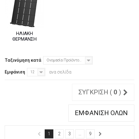
ΗΛΙΑΚΉ
ΘΈΡΜΑΝΣΗ
Ταξινόμηση κατά
Ονομασία Προϊόντος: Α έως το Ω
Εμφάνιση
ανα σελίδα
12
ΣΎΓΚΡΙΣΗ (
0
)
ΕΜΦΆΝΙΣΗ ΌΛΩΝ
1
2
3
...
9