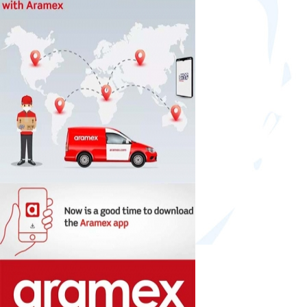
12kw
(20)
13kw
(7)
13,5kw
(1)
14kw
(5)
14,7kw
(1)
14,8kw
(1)
15kw
(17)
15,5kw
(2)
16kw
(9)
16,5kw
(5)
17kw
(6)
17,7kw
(1)
18kw
(14)
18,5kw
(2)
19kw
(4)
19,5kw
(1)
20kw
(10)