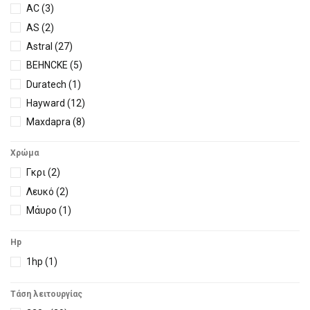
AC
(3)
AS
(2)
Astral
(27)
BEHNCKE
(5)
Duratech
(1)
Hayward
(12)
Maxdapra
(8)
OKU
(6)
Χρώμα
Pahlen
(7)
Γκρι
(2)
Pentair
(1)
Λευκό
(2)
Zealux
(11)
Μάυρο
(1)
Zodiac
(17)
Hp
1hp
(1)
Τάση λειτουργίας