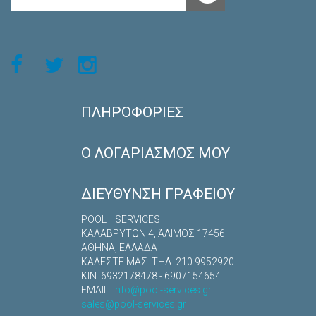
39,5kw
(1)
40kw
(17)
42kw
(2)
43kw
(1)
45kw
(7)
45,5kw
(1)
ΠΛΗΡΟΦΟΡΊΕΣ
46kw
(2)
48kw
(2)
Ο ΛΟΓΑΡΙΑΣΜΌΣ ΜΟΥ
49kw
(1)
50kw
(1)
ΔΙΕΎΘΥΝΣΗ ΓΡΑΦΕΊΟΥ
52kw
(1)
POOL –SERVICES
54kw
(1)
ΚΑΛΑΒΡYΤΩΝ 4, ΆΛΙΜΟΣ 17456
55kw
(2)
ΑΘΗΝΑ, ΕΛΛΑΔΑ
58kw
(2)
ΚΑΛΕΣΤΕ ΜΑΣ: TΗΛ: 210 9952920
ΚΙΝ: 6932178478 - 6907154654
60kw
(9)
EMAIL:
info@pool-services.gr
66kw
(2)
sales@pool-services.gr