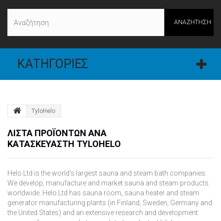
ΑΝΑΖΉΤΗΣΗ
ΚΑΤΗΓΟΡΊΕΣ
TyloHelo
ΛΊΣΤΑ ΠΡΟΪΌΝΤΩΝ ΑΝΆ
ΚΑΤΑΣΚΕΥΑΣΤΉ TYLOHELO
Helo Ltd is the world's largest sauna and steam bath companies.
We develop, manufacture and market sauna and steam products
worldwide. Helo Ltd has sauna room, sauna heater and steam
generator manufacturing plants (in Finland, Sweden, Germany and
the United States) and an extensive research and development