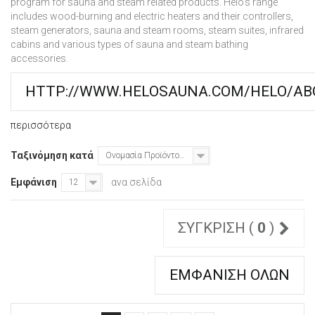
program for sauna and steam related products. Helo's range
includes wood-burning and electric heaters and their controllers,
steam generators, sauna and steam rooms, steam suites, infrared
cabins and various types of sauna and steam bathing
accessories.
HTTP://WWW.HELOSAUNA.COM/HELO/AB
περισσότερα
Ταξινόμηση κατά
Ονομασία Προϊόντος: Α έως το Ω
Εμφάνιση
ανα σελίδα
12
ΣΎΓΚΡΙΣΗ (
0
)
ΕΜΦΆΝΙΣΗ ΌΛΩΝ