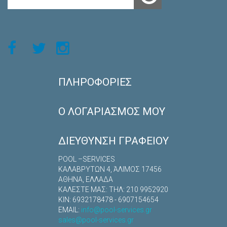
ΠΛΗΡΟΦΟΡΊΕΣ
Ο ΛΟΓΑΡΙΑΣΜΌΣ ΜΟΥ
ΔΙΕΎΘΥΝΣΗ ΓΡΑΦΕΊΟΥ
POOL –SERVICES
ΚΑΛΑΒΡYΤΩΝ 4, ΆΛΙΜΟΣ 17456
ΑΘΗΝΑ, ΕΛΛΑΔΑ
ΚΑΛΕΣΤΕ ΜΑΣ: TΗΛ: 210 9952920
ΚΙΝ: 6932178478 - 6907154654
EMAIL:
info@pool-services.gr
sales@pool-services.gr