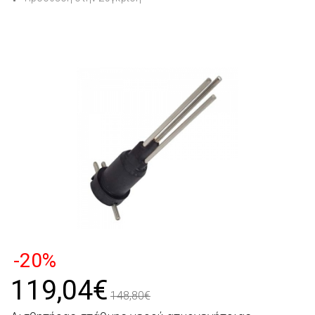
-20%
119,04€
148,80€