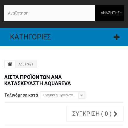
ΑΝΑΖΉΤΗΣΗ
ΚΑΤΗΓΟΡΊΕΣ
Aquareva
ΛΊΣΤΑ ΠΡΟΪΌΝΤΩΝ ΑΝΆ
ΚΑΤΑΣΚΕΥΑΣΤΉ AQUAREVA
Ταξινόμηση κατά
Ονομασία Προϊόντος: Α έως το Ω
ΣΎΓΚΡΙΣΗ (
0
)