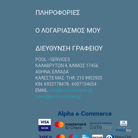
ΠΛΗΡΟΦΟΡΊΕΣ
Ο ΛΟΓΑΡΙΑΣΜΌΣ ΜΟΥ
ΔΙΕΎΘΥΝΣΗ ΓΡΑΦΕΊΟΥ
POOL –SERVICES
ΚΑΛΑΒΡYΤΩΝ 4, ΆΛΙΜΟΣ 17456
ΑΘΗΝΑ, ΕΛΛΑΔΑ
ΚΑΛΕΣΤΕ ΜΑΣ: TΗΛ: 210 9952920
ΚΙΝ: 6932178478 - 6907154654
EMAIL:
info@pool-services.gr
sales@pool-services.gr