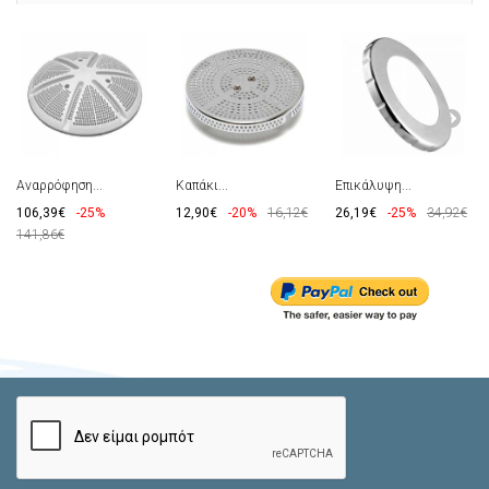
Αναρρόφηση...
Καπάκι...
Επικάλυψη...
106,39€
-25%
12,90€
-20%
16,12€
26,19€
-25%
34,92€
141,86€