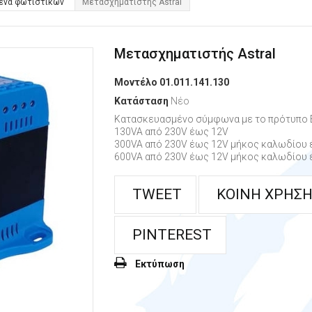
ενα φωτιστικών
Μετασχηματιστής Astral
Μετασχηματιστής Astral
Μοντέλο
01.011.141.130
Κατάσταση
Νέο
Κατασκευασμένο σύμφωνα με το πρότυπο 
130VA από 230V έως 12V
300VA από 230V έως 12V μήκος καλωδίου 
600VA από 230V έως 12V μήκος καλωδίου 
TWEET
ΚΟΙΝΉ ΧΡΉΣ
PINTEREST
Εκτύπωση