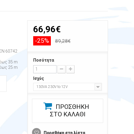
66,96€
-25%
89,28€
EN 60742
Ποσότητα
έως 35 m
έως 25 m
Ισχύς
Η
130VA 230V to 12V
ΠΡΟΣΘΉΚΗ
ΣΤΟ ΚΑΛΆΘΙ
Προσθήκη στη λίστα