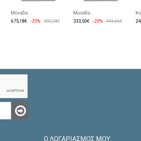
Μονάδα...
Μονάδα...
Κο
675,18€
-25%
900,24€
333,50€
-25%
444,66€
24
Ο ΛΟΓΑΡΙΑΣΜΌΣ ΜΟΥ