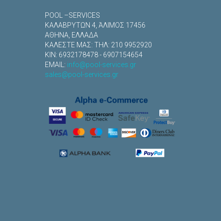
POOL –SERVICES
ΚΑΛΑΒΡYΤΩΝ 4, ΆΛΙΜΟΣ 17456
ΑΘΗΝΑ, ΕΛΛΑΔΑ
ΚΑΛΕΣΤΕ ΜΑΣ: TΗΛ: 210 9952920
ΚΙΝ: 6932178478 - 6907154654
EMAIL:
info@pool-services.gr
sales@pool-services.gr