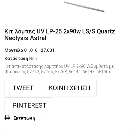
Κιτ λάμπες UV LP-25 2x90w LS/S Quartz
Neolysis Astral
Μοντέλο
01.016.127.001
Κατάσταση
Νέο
Κιτ αντικατάστασης λαμπτήρα UV LP 2x90 W.Συμβατό με
(Κωδικούς 57762, 57765, 57768, 66144, 66147, 66150)
TWEET
ΚΟΙΝΉ ΧΡΉΣΗ
PINTEREST
Εκτύπωση